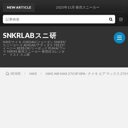
NEW ARTICLE
2025年11月 発売スニーカー
SNKRLABスニ研
NIKE/ナイキ JORDAN/ジョーダン SNKRS/
スニーカーズ ADIDAS/アディダス YEEZY/
イージー REEBOK/リーボック PUMA/プー
マ SNKRS 新作スニーカー 発売日カレンダ
ー リスト スニ研
SNKR
NIKE
NIKE AIR MAX 270 SP ISPA - ナイキ エア マックス 270 S
HOME
NIKE