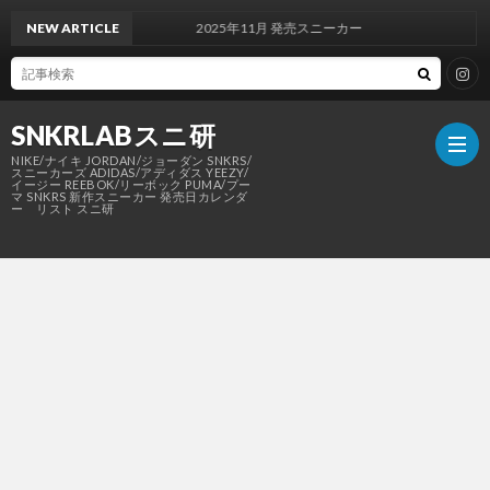
NEW ARTICLE
2025年11月 発売スニーカー
SNKRLABスニ研
NIKE/ナイキ JORDAN/ジョーダン SNKRS/
スニーカーズ ADIDAS/アディダス YEEZY/
イージー REEBOK/リーボック PUMA/プー
マ SNKRS 新作スニーカー 発売日カレンダ
ー リスト スニ研
SNKR
NIKE