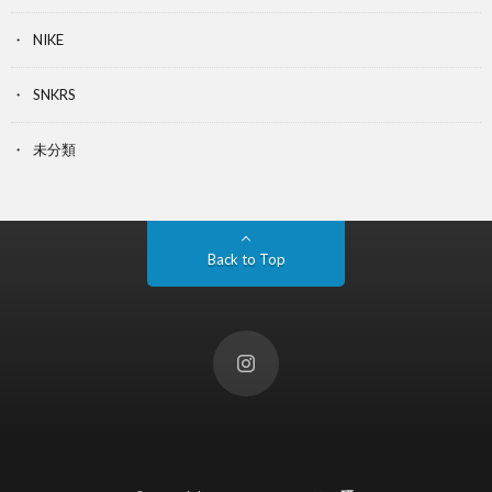
NIKE
SNKRS
未分類
Back to Top