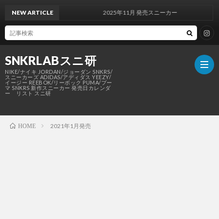
NEW ARTICLE
2025年11月 発売スニーカー
SNKRLABスニ研
NIKE/ナイキ JORDAN/ジョーダン SNKRS/
スニーカーズ ADIDAS/アディダス YEEZY/
イージー REEBOK/リーボック PUMA/プー
マ SNKRS 新作スニーカー 発売日カレンダ
ー リスト スニ研
SNKR
2021年1月発売
HOME
NIKE