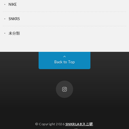
NIKE
SNKRS
未分類
Back to Top
© Copyright 2026
SNKRLABスニ研
.