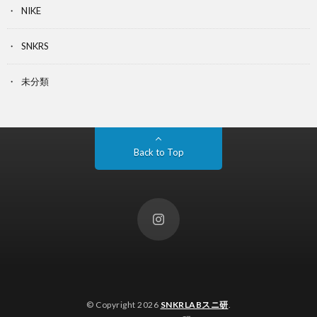
NIKE
SNKRS
未分類
Back to Top
© Copyright 2026
SNKRLABスニ研
.