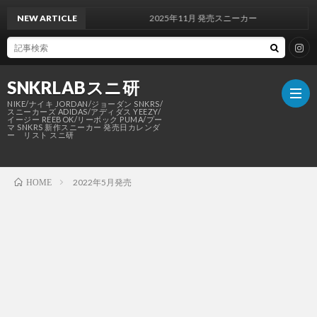
NEW ARTICLE
2025年11月 発売スニーカー
SNKRLABスニ研
NIKE/ナイキ JORDAN/ジョーダン SNKRS/
スニーカーズ ADIDAS/アディダス YEEZY/
イージー REEBOK/リーボック PUMA/プー
マ SNKRS 新作スニーカー 発売日カレンダ
ー リスト スニ研
SNKR
2022年5月発売
HOME
NIKE