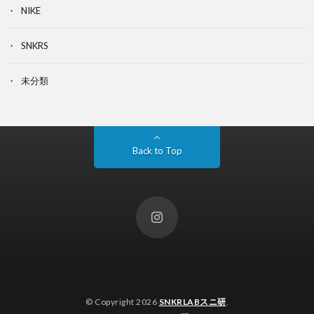
NIKE
SNKRS
未分類
Back to Top
© Copyright 2026
SNKRLABスニ研
.