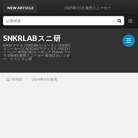
NEW ARTICLE
2025年11月 発売スニーカー
SNKRLABスニ研
NIKE/ナイキ JORDAN/ジョーダン SNKRS/
スニーカーズ ADIDAS/アディダス YEEZY/
イージー REEBOK/リーボック PUMA/プー
マ SNKRS 新作スニーカー 発売日カレンダ
ー リスト スニ研
SNKR
2024年9月発売
HOME
NIKE