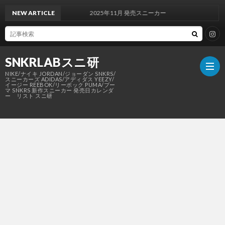
NEW ARTICLE
2025年11月 発売スニーカー
SNKRLABスニ研
NIKE/ナイキ JORDAN/ジョーダン SNKRS/
スニーカーズ ADIDAS/アディダス YEEZY/
イージー REEBOK/リーボック PUMA/プー
マ SNKRS 新作スニーカー 発売日カレンダ
ー リスト スニ研
SNKR
NIKE