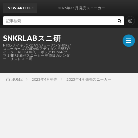
NEW ARTICLE
2025年11月 発売スニーカー
SNKRLABスニ研
NIKE/ナイキ JORDAN/ジョーダン SNKRS/
スニーカーズ ADIDAS/アディダス YEEZY/
イージー REEBOK/リーボック PUMA/プー
マ SNKRS 新作スニーカー 発売日カレンダ
ー リスト スニ研
SNKR
2023年4月発売
2023年4月 発売スニーカー
HOME
NIKE