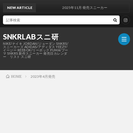
NEW ARTICLE
2025年11月 発売スニーカー
SNKRLABスニ研
NIKE/ナイキ JORDAN/ジョーダン SNKRS/
スニーカーズ ADIDAS/アディダス YEEZY/
イージー REEBOK/リーボック PUMA/プー
マ SNKRS 新作スニーカー 発売日カレンダ
ー リスト スニ研
SNKR
2023年4月発売
HOME
NIKE