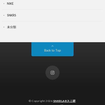
NIKE
SNKRS
未分類
Back to Top
© Copyright 2026
SNKRLABスニ研
.